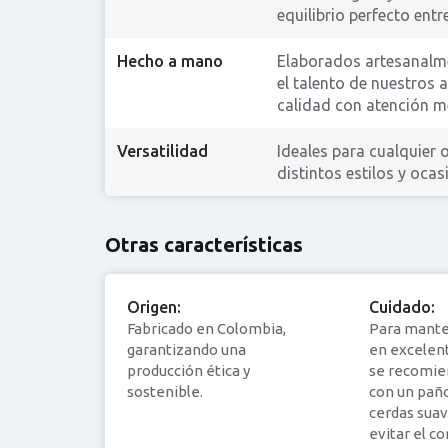
equilibrio perfecto ent
Hecho a mano
Elaborados artesanalme
el talento de nuestros 
calidad con atención me
Versatilidad
Ideales para cualquier 
distintos estilos y ocas
Otras características
Origen:
Cuidado:
Fabricado en Colombia,
Para mante
garantizando una
en excelent
producción ética y
se recomie
sostenible.
con un paño
cerdas suav
evitar el c