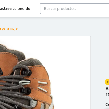
astrea tu pedido
 para mujer
E
B
r
C