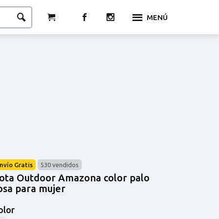
MENÚ
nvío Gratis
530 vendidos
ota Outdoor Amazona color palo
osa para mujer
olor