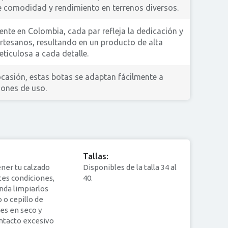
re comodidad y rendimiento en terrenos diversos.
nte en Colombia, cada par refleja la dedicación y
artesanos, resultando en un producto de alta
ticulosa a cada detalle.
ocasión, estas botas se adaptan fácilmente a
iones de uso.
Tallas:
ner tu calzado
Disponibles de la talla 34 al
es condiciones,
40.
nda limpiarlos
 o cepillo de
es en seco y
ontacto excesivo